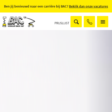
Ben jij benieuwd naar een carriëre bij BAC?
Bekijk dan onze vacatures
PRIJSLIJST