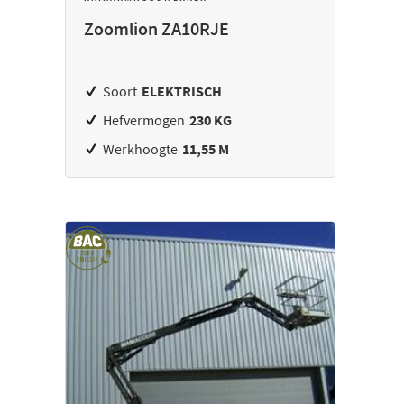
Zoomlion ZA10RJE
Soort
ELEKTRISCH
Hefvermogen
230 KG
Werkhoogte
11,55 M