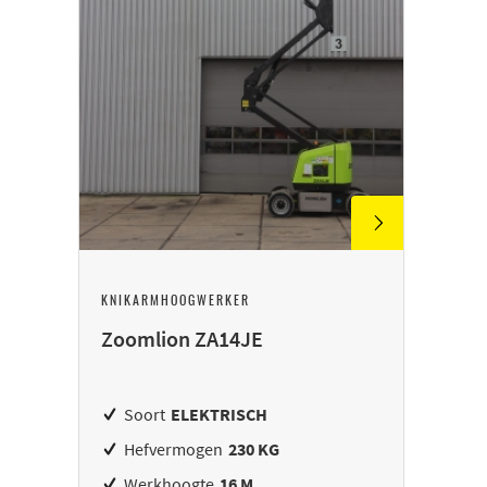
KNIKARMHOOGWERKER
Zoomlion ZA14JE
Soort
ELEKTRISCH
Hefvermogen
230 KG
Werkhoogte
16 M