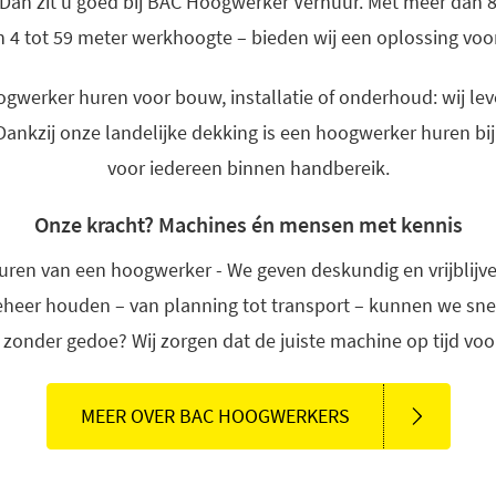
an zit u goed bij BAC Hoogwerker Verhuur. Met meer dan 
 4 tot 59 meter werkhoogte – bieden wij een oplossing voor
gwerker huren voor bouw, installatie of onderhoud: wij le
 Dankzij onze landelijke dekking is een hoogwerker huren 
voor iedereen binnen handbereik.
Onze kracht? Machines én mensen met kennis
uren van een hoogwerker - We geven deskundig en vrijblijven
beheer houden – van planning tot transport – kunnen we snel
onder gedoe? Wij zorgen dat de juiste machine op tijd voor 
MEER OVER BAC HOOGWERKERS