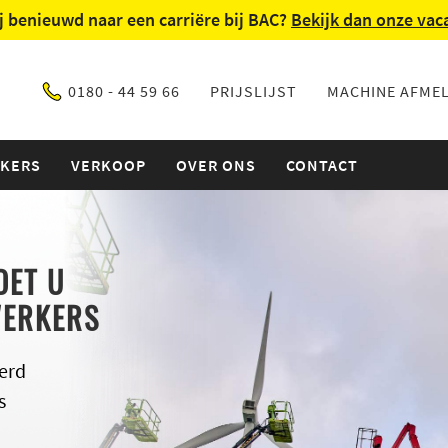
ij benieuwd naar een carriëre bij BAC?
Bekijk dan onze vac
0180 - 44 59 66
PRIJSLIJST
MACHINE AFME
IKERS
VERKOOP
OVER ONS
CONTACT
OET U
WERKERS
erd
s