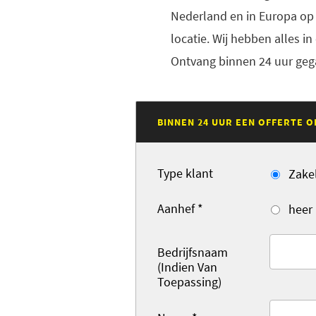
Nederland en in Europa op 
locatie. Wij hebben alles i
Ontvang binnen 24 uur gega
BINNEN 24 UUR EEN OFFERTE O
Type klant
Zakel
Aanhef
*
heer
Bedrijfsnaam
(Indien Van
Toepassing)