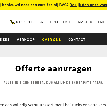
ij benieuwd naar een carriëre bij BAC?
Bekijk dan onze vac
0180 - 44 59 66
PRIJSLIJST
MACHINE AFME
IKERS
VERKOOP
OVER ONS
CONTACT
N
Offerte aanvragen
ALLES IN EIGEN BEHEER, DUS ALTIJD DE SCHERPSTE PRIJS.
n een volledig verhuurassortiment heftrucks en verreikers 