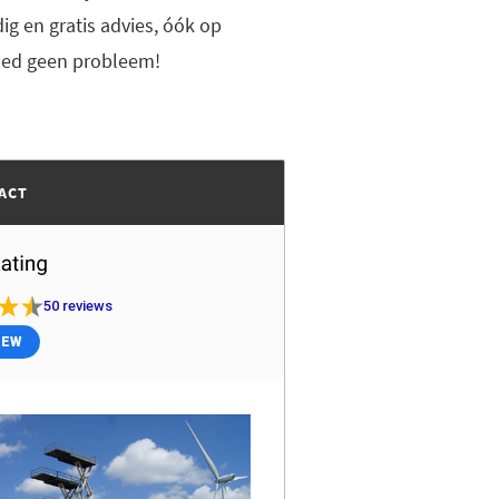
g en gratis advies, óók op
poed geen probleem!
ACT
50
reviews
IEW