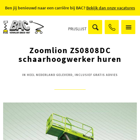
Ben jij benieuwd naar een carriëre bij BAC?
Bekijk dan onze vacatures
PRIJSLIJST
Zoomlion ZS0808DC
schaarhoogwerker huren
IN HEEL NEDERLAND GELEVERD, INCLUSIEF GRATIS ADVIES