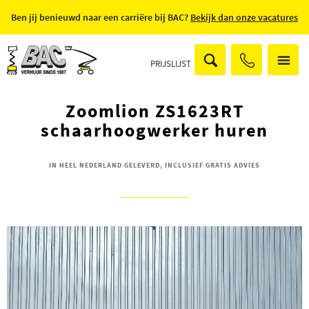
Ben jij benieuwd naar een carriëre bij BAC?
Bekijk dan onze vacatures
PRIJSLIJST
Zoomlion ZS1623RT
schaarhoogwerker huren
IN HEEL NEDERLAND GELEVERD, INCLUSIEF GRATIS ADVIES