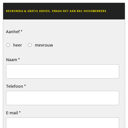
DESKUNDIG & GRATIS ADVIES. VRAAG HET AAN BAC HOOGWERKERS
Aanhef
*
heer
mevrouw
Naam
*
Telefoon
*
E-mail
*