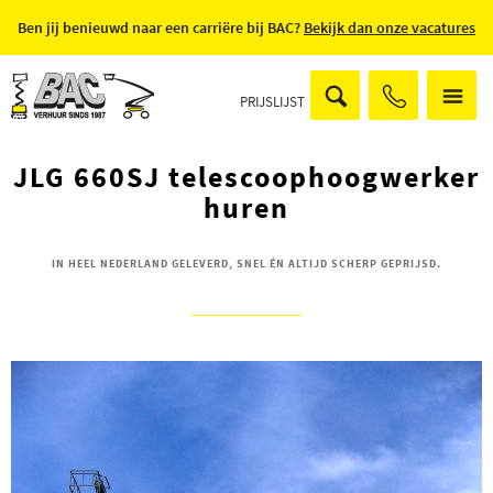
Ben jij benieuwd naar een carriëre bij BAC?
Bekijk dan onze vacatures
PRIJSLIJST
JLG 660SJ telescoophoogwerker
huren
IN HEEL NEDERLAND GELEVERD, SNEL ÉN ALTIJD SCHERP GEPRIJSD.