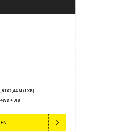
0,91X2,44 M (LXB)
4WD + JIB
GEN