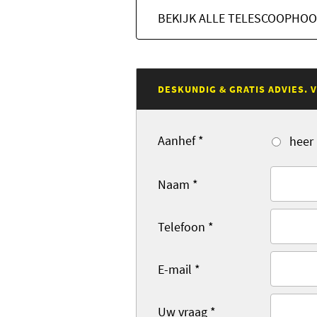
BEKIJK ALLE TELESCOOPHO
DESKUNDIG & GRATIS ADVIES.
Aanhef
*
heer
Naam
*
Telefoon
*
E-mail
*
Uw vraag
*