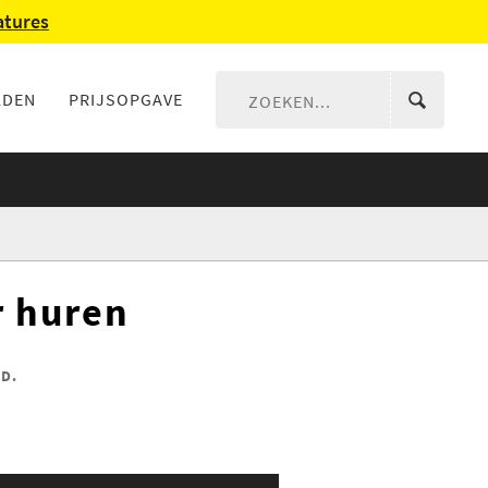
atures
LDEN
PRIJSOPGAVE
r huren
D.