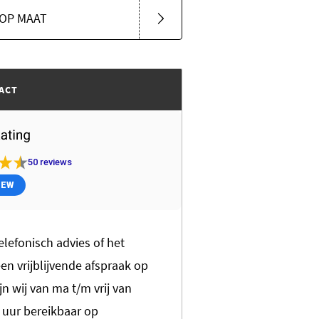
OP MAAT
ACT
50
reviews
IEW
elefonisch advies of het
n vrijblijvende afspraak op
jn wij van ma t/m vrij van
0 uur bereikbaar op