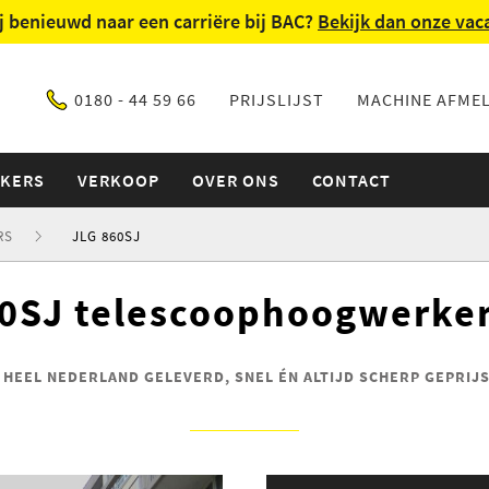
ij benieuwd naar een carriëre bij BAC?
Bekijk dan onze vac
0180 - 44 59 66
PRIJSLIJST
MACHINE AFME
IKERS
VERKOOP
OVER ONS
CONTACT
RS
JLG 860SJ
0SJ telescoophoogwerke
N HEEL NEDERLAND GELEVERD, SNEL ÉN ALTIJD SCHERP GEPRIJS