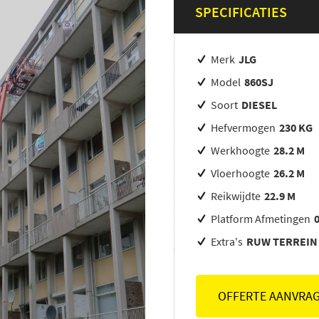
SPECIFICATIES
Merk
JLG
Model
860SJ
Soort
DIESEL
Hefvermogen
230 KG
Werkhoogte
28.2 M
Vloerhoogte
26.2 M
Reikwijdte
22.9 M
Platform Afmetingen
Extra's
RUW TERREIN 
OFFERTE AANVRA