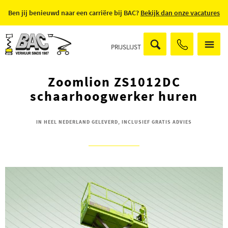
Ben jij benieuwd naar een carriëre bij BAC?
Bekijk dan onze vacatures
PRIJSLIJST
Zoomlion ZS1012DC
schaarhoogwerker huren
IN HEEL NEDERLAND GELEVERD, INCLUSIEF GRATIS ADVIES