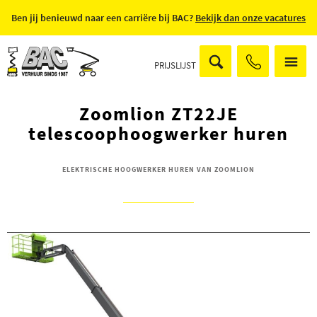
Ben jij benieuwd naar een carriëre bij BAC?
Bekijk dan onze vacatures
PRIJSLIJST
Zoomlion ZT22JE
telescoophoogwerker huren
ELEKTRISCHE HOOGWERKER HUREN VAN ZOOMLION