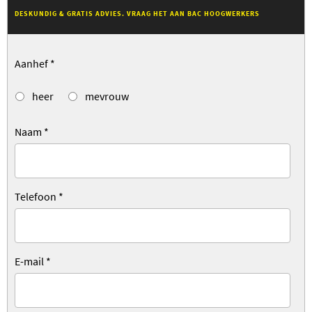
DESKUNDIG & GRATIS ADVIES. VRAAG HET AAN BAC HOOGWERKERS
Aanhef
*
heer
mevrouw
Naam
*
Telefoon
*
E-mail
*