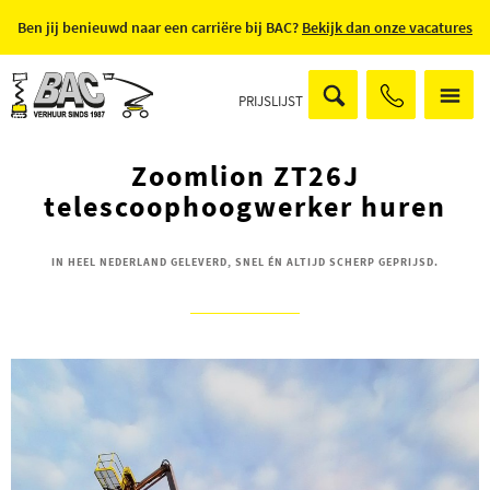
Ben jij benieuwd naar een carriëre bij BAC?
Bekijk dan onze vacatures
PRIJSLIJST
Zoomlion ZT26J
telescoophoogwerker huren
IN HEEL NEDERLAND GELEVERD, SNEL ÉN ALTIJD SCHERP GEPRIJSD.