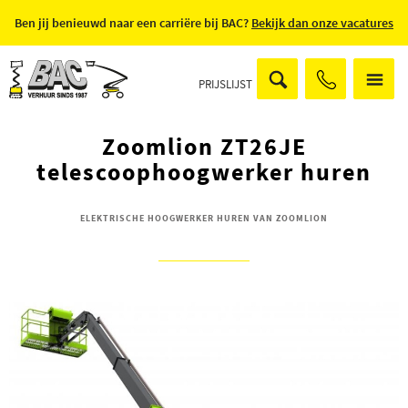
Ben jij benieuwd naar een carriëre bij BAC?
Bekijk dan onze vacatures
PRIJSLIJST
Zoomlion ZT26JE
telescoophoogwerker huren
ELEKTRISCHE HOOGWERKER HUREN VAN ZOOMLION