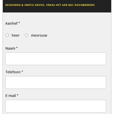
DESKUNDIG & GRATIS ADVIES. VRAAG HET AAN BAC HOOGWERKERS
Aanhef
*
heer
mevrouw
Naam
*
Telefoon
*
E-mail
*