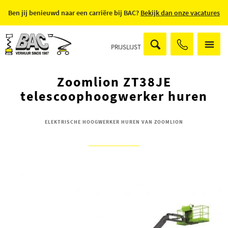
Ben jij benieuwd naar een carriëre bij BAC?
Bekijk dan onze vacatures
PRIJSLIJST
Zoomlion ZT38JE
telescoophoogwerker huren
ELEKTRISCHE HOOGWERKER HUREN VAN ZOOMLION