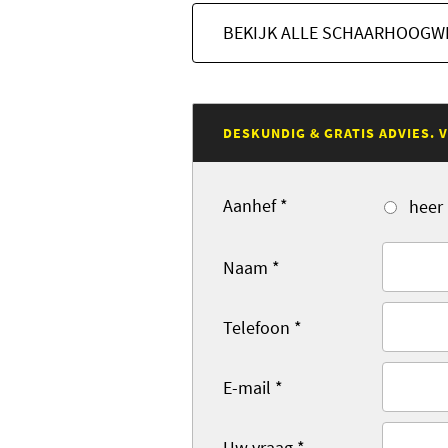
BEKIJK ALLE SCHAARHOOGW
DESKUNDIG & GRATIS ADVIES.
Aanhef
*
heer
Naam
*
Telefoon
*
E-mail
*
Uw vraag
*