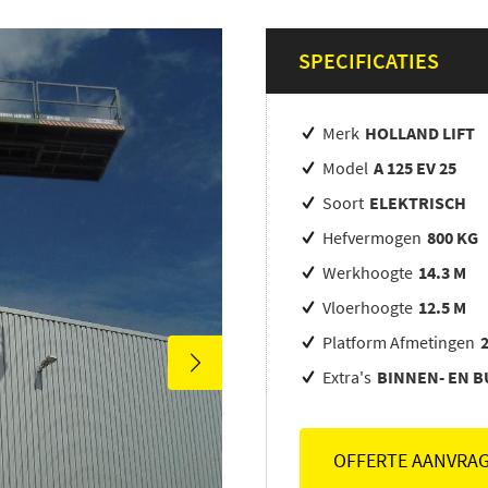
SPECIFICATIES
Merk
HOLLAND LIFT
Model
A 125 EV 25
Soort
ELEKTRISCH
Hefvermogen
800 KG
Werkhoogte
14.3 M
Vloerhoogte
12.5 M
Platform Afmetingen
Extra's
BINNEN- EN 
OFFERTE AANVRA