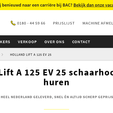
ij benieuwd naar een carriëre bij BAC?
Bekijk dan onze vac
0180 - 44 59 66
PRIJSLIJST
MACHINE AFME
IKERS
VERKOOP
OVER ONS
CONTACT
HOLLAND LIFT A 125 EV 25
Lift A 125 EV 25 schaarh
huren
N HEEL NEDERLAND GELEVERD, SNEL ÉN ALTIJD SCHERP GEPRIJS