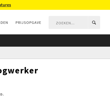
atures
LDEN
PRIJSOPGAVE
oogwerker
D.