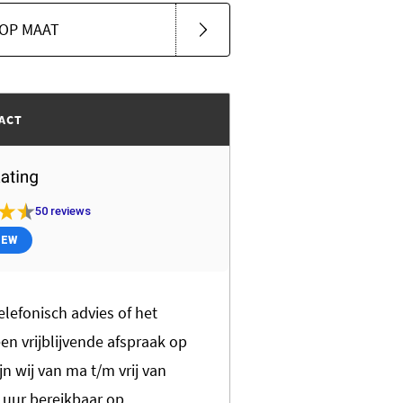
OP MAAT
ACT
50
reviews
IEW
elefonisch advies of het
n vrijblijvende afspraak op
jn wij van ma t/m vrij van
0 uur bereikbaar op