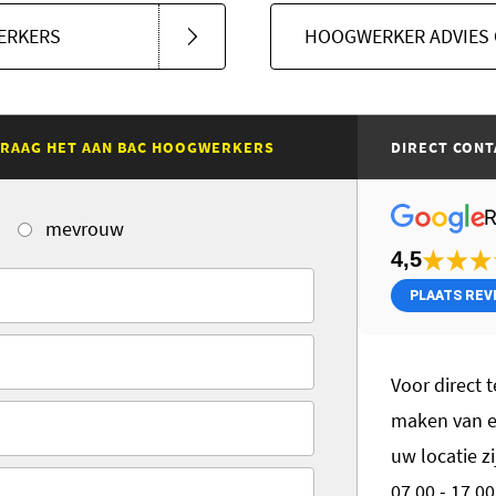
ERKERS
HOOGWERKER ADVIES 
 VRAAG HET AAN BAC HOOGWERKERS
DIRECT CONT
mevrouw
4,5
PLAATS REV
Voor direct t
maken van ee
uw locatie zi
07.00 - 17.0