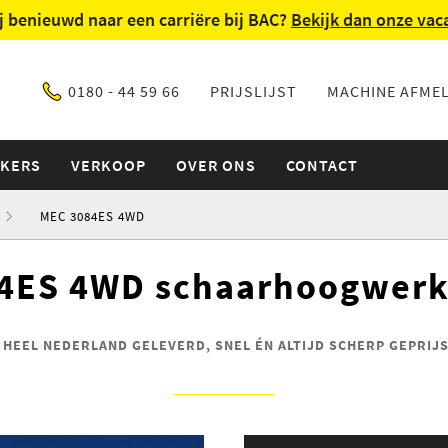
ij benieuwd naar een carriëre bij BAC?
Bekijk dan onze vac
0180 - 44 59 66
PRIJSLIJST
MACHINE AFME
IKERS
VERKOOP
OVER ONS
CONTACT
MEC 3084ES 4WD
4ES 4WD schaarhoogwerk
N HEEL NEDERLAND GELEVERD, SNEL ÉN ALTIJD SCHERP GEPRIJS