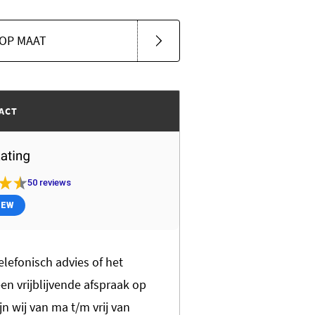
OP MAAT
ACT
50
reviews
IEW
elefonisch advies of het
n vrijblijvende afspraak op
jn wij van ma t/m vrij van