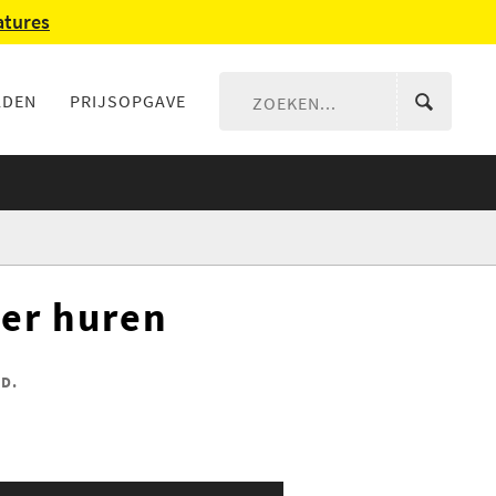
atures
LDEN
PRIJSOPGAVE
er huren
D.