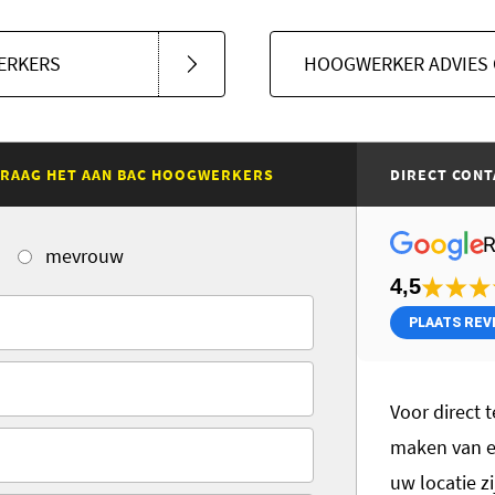
ERKERS
HOOGWERKER ADVIES 
 VRAAG HET AAN BAC HOOGWERKERS
DIRECT CONT
mevrouw
4,5
PLAATS REV
Voor direct t
maken van ee
uw locatie zi