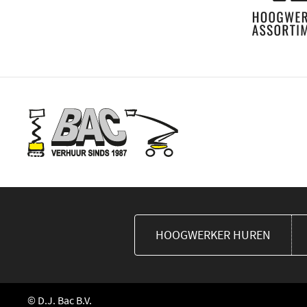
HOOGWERKER HUREN
© D.J. Bac B.V.